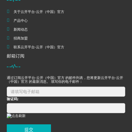
关于云开平台-云开（中国）官方
产品中心
新闻动态
招商加盟
联系云开平台-云开（中国）官方
邮箱订阅
通过订阅云开平台-云开（中国）官方 的邮件列表，您将更新云开平台-云开
（中国）官方 的最新消息。 填写你的电子邮件：
验证码:
提交