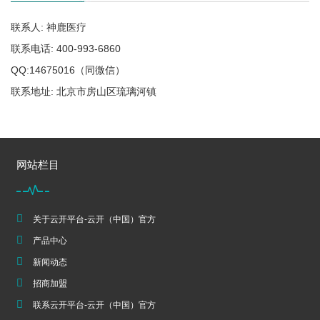
联系人: 神鹿医疗
联系电话: 400-993-6860
QQ:14675016（同微信）
联系地址: 北京市房山区琉璃河镇
网站栏目
关于云开平台-云开（中国）官方
产品中心
新闻动态
招商加盟
联系云开平台-云开（中国）官方