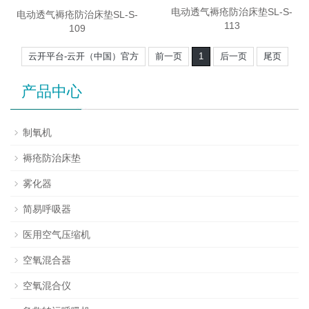
电动透气褥疮防治床垫SL-S-
电动透气褥疮防治床垫SL-S-
113
109
云开平台-云开（中国）官方
前一页
1
后一页
尾页
产品中心
制氧机
褥疮防治床垫
雾化器
简易呼吸器
医用空气压缩机
空氧混合器
空氧混合仪