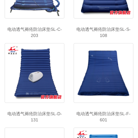
电动透气褥疮防治床垫SL-C-
电动透气褥疮防治床垫SL-S-
203
108
电动透气褥疮防治床垫SL-D-
电动透气褥疮防治床垫SL-F-
131
601