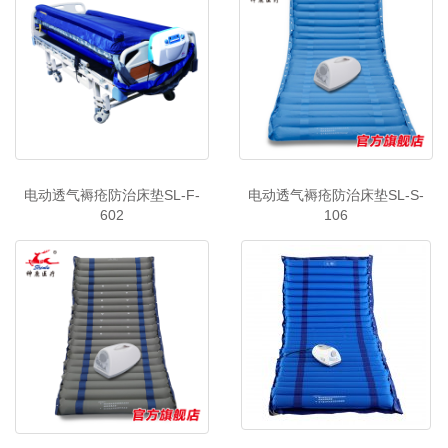
电动透气褥疮防治床垫SL-F-
电动透气褥疮防治床垫SL-S-
602
106