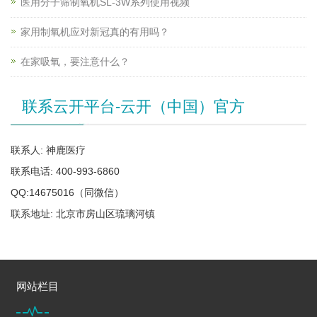
医用分子筛制氧机SL-3W系列使用视频
家用制氧机应对新冠真的有用吗？
在家吸氧，要注意什么？
联系云开平台-云开（中国）官方
联系人: 神鹿医疗
联系电话: 400-993-6860
QQ:14675016（同微信）
联系地址: 北京市房山区琉璃河镇
网站栏目