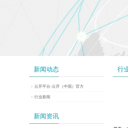
新闻动态
行
云开平台-云开（中国）官方
行业新闻
新闻资讯