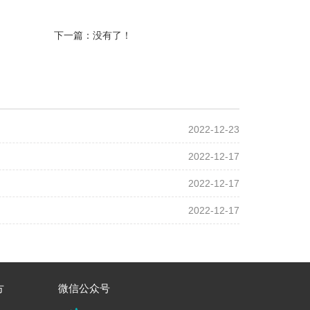
下一篇：没有了！
2022-12-23
2022-12-17
2022-12-17
2022-12-17
方
微信公众号