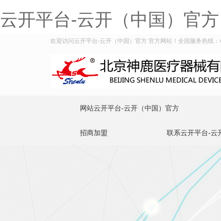
云开平台-云开（中国）官方
欢迎访问云开平台-云开（中国）官方 官方网站！全国服务热线：400-
网站云开平台-云开（中国）官方
招商加盟
联系云开平台-云