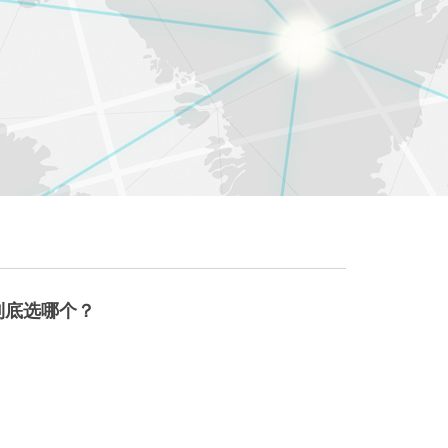
？到底选哪个？
么选？