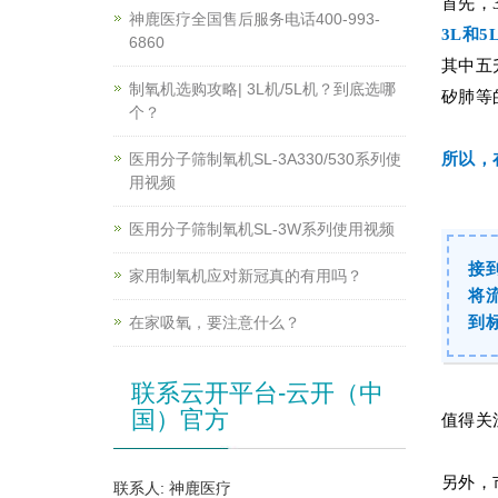
首先，
神鹿医疗全国售后服务电话400-993-
3L和
6860
其中五
制氧机选购攻略| 3L机/5L机？到底选哪
矽肺等
个？
医用分子筛制氧机SL-3A330/530系列使
所以，
用视频
医用分子筛制氧机SL-3W系列使用视频
接
家用制氧机应对新冠真的有用吗？
将
在家吸氧，要注意什么？
到
联系云开平台-云开（中
国）官方
值得关
另外，
联系人: 神鹿医疗