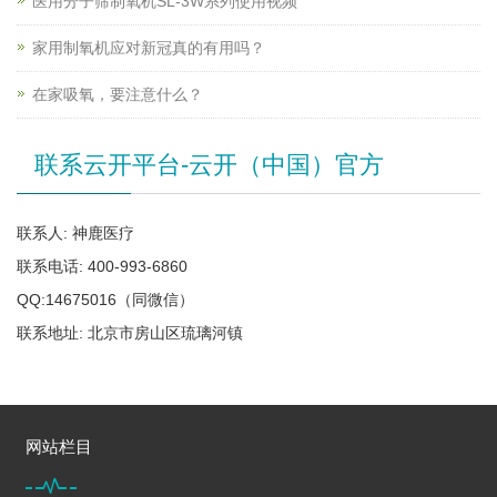
医用分子筛制氧机SL-3W系列使用视频
家用制氧机应对新冠真的有用吗？
在家吸氧，要注意什么？
联系云开平台-云开（中国）官方
联系人: 神鹿医疗
联系电话: 400-993-6860
QQ:14675016（同微信）
联系地址: 北京市房山区琉璃河镇
网站栏目