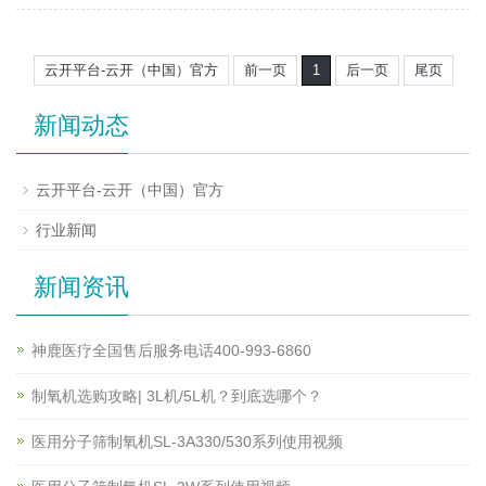
云开平台-云开（中国）官方
前一页
1
后一页
尾页
新闻动态
云开平台-云开（中国）官方
行业新闻
新闻资讯
神鹿医疗全国售后服务电话400-993-6860
制氧机选购攻略| 3L机/5L机？到底选哪个？
医用分子筛制氧机SL-3A330/530系列使用视频