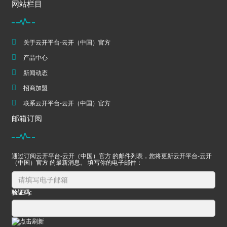
网站栏目
关于云开平台-云开（中国）官方
产品中心
新闻动态
招商加盟
联系云开平台-云开（中国）官方
邮箱订阅
通过订阅云开平台-云开（中国）官方 的邮件列表，您将更新云开平台-云开
（中国）官方 的最新消息。 填写你的电子邮件：
验证码: