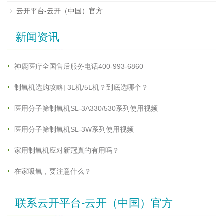
云开平台-云开（中国）官方
新闻资讯
神鹿医疗全国售后服务电话400-993-6860
制氧机选购攻略| 3L机/5L机？到底选哪个？
医用分子筛制氧机SL-3A330/530系列使用视频
医用分子筛制氧机SL-3W系列使用视频
家用制氧机应对新冠真的有用吗？
在家吸氧，要注意什么？
联系云开平台-云开（中国）官方