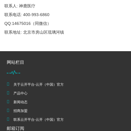
联系人: 神鹿医疗
联系电话: 400-993-6860
QQ:14675016（同微信）
联系地址: 北京市房山区琉璃河镇
网站栏目
关于云开平台-云开（中国）官方
产品中心
新闻动态
招商加盟
联系云开平台-云开（中国）官方
邮箱订阅