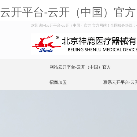
云开平台-云开（中国）官方
欢迎访问云开平台-云开（中国）官方 官方网站！全国服务热线：400-
网站云开平台-云开（中国）官方
招商加盟
联系云开平台-云