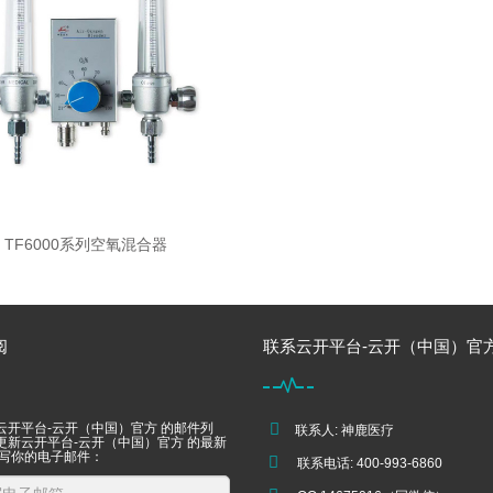
TF6000系列空氧混合器
阅
联系云开平台-云开（中国）官
云开平台-云开（中国）官方 的邮件列
联系人: 神鹿医疗
更新云开平台-云开（中国）官方 的最新
填写你的电子邮件：
联系电话: 400-993-6860