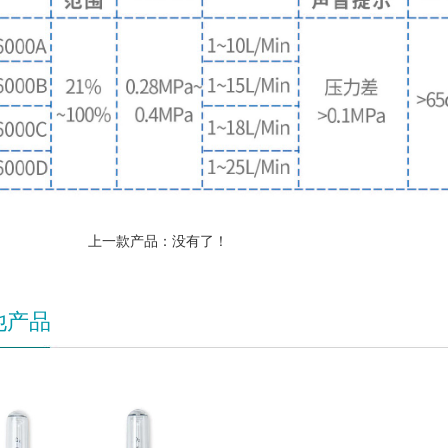
上一款产品：没有了！
他产品