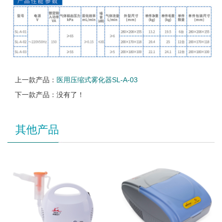
上一款产品：
医用压缩式雾化器SL-A-03
下一款产品：没有了！
其他产品