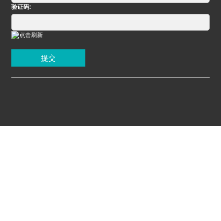
验证码:
提交