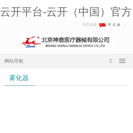
云开平台-云开（中国）官方
语言选择:
网站导航
Toggl
navig
雾化器